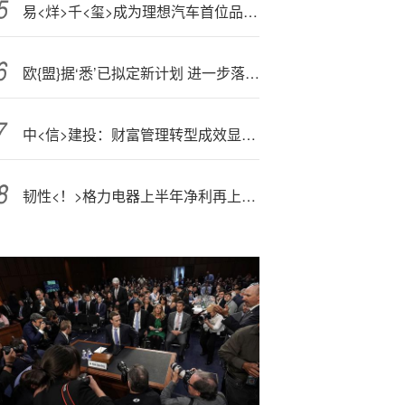
易<烊>千<玺>成为理想汽车首位品牌代言人，李想曾称不会请明星代言
欧{盟}据‘悉’已拟定新计划 进一步落实与美国的贸易协定
中<信>建投：财富管理转型成效显著 高净值客户数量创近5年新高
韧性<！>格力电器上半年净利再上140亿元