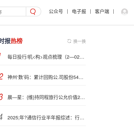
公众号
电子报
客户端
时报
热榜
换一换
每日投行/机<构>观点梳理（2—025-09-17）
神州‘数’码：累计回购公.司股份5458362股
晨—星：{维}持同程旅行公允价值27港元 长远看国际旅游收入占比将超过15%
2025;年?通信行业半年报综述：行业业绩稳健增长，关注AI快速发展带来的行业计划（附下载）