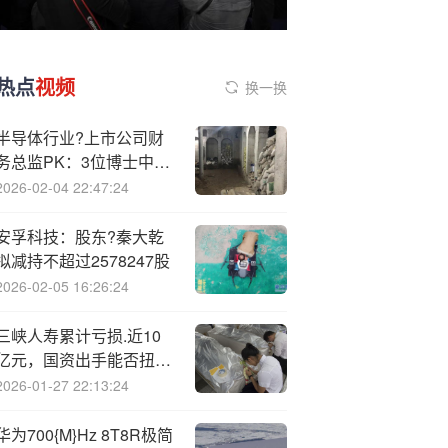
热点
视频
换一换
半导体行业?上市公司财
务总监PK：3位博士中汇
顶科技CFO郭峰伟年龄最
2026-02-04 22:47:24
小，薪资却最高，达
418.88万元
安孚科技：股东?秦大乾
拟减持不超过2578247股
2026-02-05 16:26:24
三峡人寿累计亏损.近10
亿元，国资出手能否扭转
困局？
2026-01-27 22:13:24
华为700{M}Hz 8T8R极简