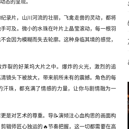
动态的呈现。
的纪录片，山川河流的壮丽，飞禽走兽的灵动，都将
触手可及。微小的水珠在叶片上晶莹滚动，每一根羽
也不会因为模糊而失去轮廓。这种身临其境的感觉，
效炸裂的好莱坞大片之中。爆炸的火光，激烈的追
高清镜头下被放大，带来前所未有的震撼。角色的每
的汗珠，都充满了情感的力量，让你与剧情融为一
更是对艺术的尊重。导📝演倾注心血构思的画面构
，剪辑师匠心独运的🔥节奏把握，这一切都需要在高